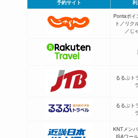
予約サイト
利
Ponta
ト／リク
／じ
るるぶト
るるぶト
KNTメン
ISAワ