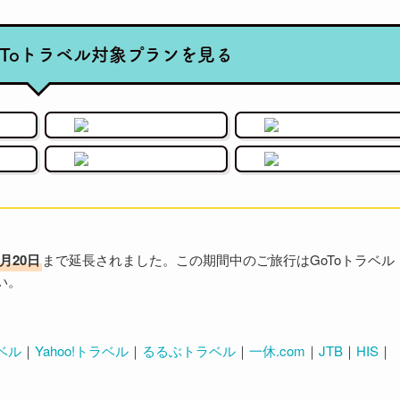
oToトラベル対象プランを見る
6月20日
まで延長されました。この期間中のご旅行はGoToトラベル
い。
ベル
｜
Yahoo!トラベル
｜
るるぶトラベル
｜
一休.com
｜
JTB
｜
HIS
｜