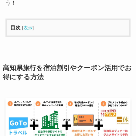
う！
目次
[
表示
]
高知県旅行を宿泊割引やクーポン活用でお
得にする方法