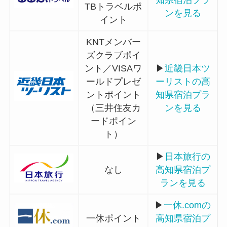
TBトラベルポ
ンを見る
イント
KNTメンバー
ズクラブポイ
ント／VISAワ
▶
近畿日本ツ
ールドプレゼ
ーリストの高
ントポイント
知県宿泊プラ
（三井住友カ
ンを見る
ードポイン
ト）
▶
日本旅行の
なし
高知県宿泊プ
ランを見る
▶
一休.comの
一休ポイント
高知県宿泊プ