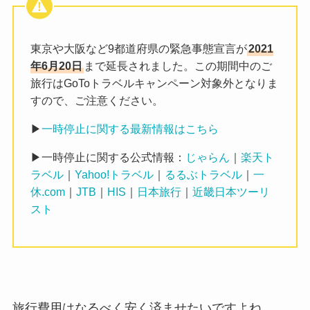
東京や大阪など9都道府県の緊急事態宣言が
2021
年6月20日
まで延長されました。この期間中のご
旅行はGoToトラベルキャンペーン対象外となりま
すので、ご注意ください。
▶
一時停止に関する最新情報はこちら
▶一時停止に関する公式情報：
じゃらん
｜
楽天ト
ラベル
｜
Yahoo!トラベル
｜
るるぶトラベル
｜
一
休.com
｜
JTB
｜
HIS
｜
日本旅行
｜
近畿日本ツーリ
スト
旅行費用はなるべく安く済ませたいですよね。