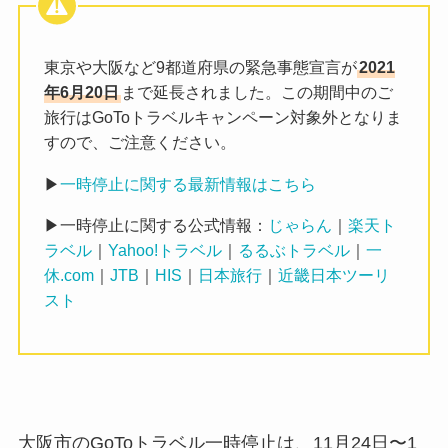
東京や大阪など9都道府県の緊急事態宣言が
2021
年6月20日
まで延長されました。この期間中のご
旅行はGoToトラベルキャンペーン対象外となりま
すので、ご注意ください。
▶
一時停止に関する最新情報はこちら
▶一時停止に関する公式情報：
じゃらん
｜
楽天ト
ラベル
｜
Yahoo!トラベル
｜
るるぶトラベル
｜
一
休.com
｜
JTB
｜
HIS
｜
日本旅行
｜
近畿日本ツーリ
スト
大阪市のGoToトラベル一時停止は、11月24日〜1