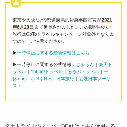
東京や大阪など9都道府県の緊急事態宣言が
2021
年6月20日
まで延長されました。この期間中のご
旅行はGoToトラベルキャンペーン対象外となりま
すので、ご注意ください。
▶
一時停止に関する最新情報はこちら
▶一時停止に関する公式情報：
じゃらん
｜
楽天ト
ラベル
｜
Yahoo!トラベル
｜
るるぶトラベル
｜
一
休.com
｜
JTB
｜
HIS
｜
日本旅行
｜
近畿日本ツーリ
スト
楽天トラベルのスーパーDEALは上手く活用するこ