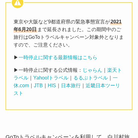
東京や大阪など9都道府県の緊急事態宣言が
2021
年6月20日
まで延長されました。この期間中のご
旅行はGoToトラベルキャンペーン対象外となりま
すので、ご注意ください。
▶
一時停止に関する最新情報はこちら
▶一時停止に関する公式情報：
じゃらん
｜
楽天ト
ラベル
｜
Yahoo!トラベル
｜
るるぶトラベル
｜
一
休.com
｜
JTB
｜
HIS
｜
日本旅行
｜
近畿日本ツーリ
スト
GoToトラベルキャンペーンを利用して、白川村旅