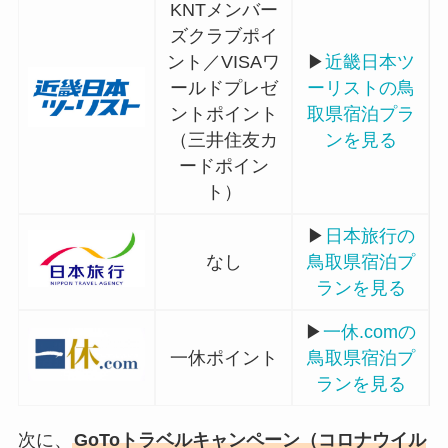
KNTメンバー
ズクラブポイ
ント／VISAワ
▶
近畿日本ツ
ールドプレゼ
ーリストの鳥
ントポイント
取県宿
泊
プラ
（三井住友カ
ンを見る
ードポイン
ト）
▶
日本旅行の
なし
鳥取県宿泊プ
ランを見る
▶
一休.comの
一休ポイント
鳥取県宿泊プ
ランを見る
次に、
GoToトラベルキャンペーン（コロナウイル