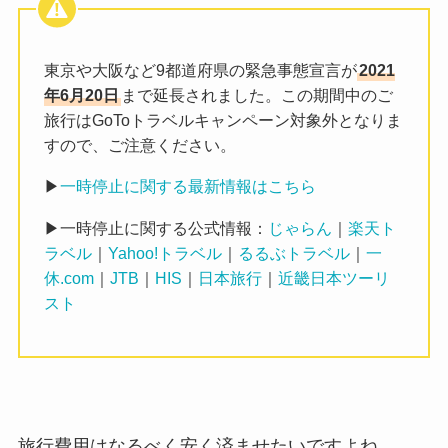
東京や大阪など9都道府県の緊急事態宣言が
2021
年6月20日
まで延長されました。この期間中のご
旅行はGoToトラベルキャンペーン対象外となりま
すので、ご注意ください。
▶
一時停止に関する最新情報はこちら
▶一時停止に関する公式情報：
じゃらん
｜
楽天ト
ラベル
｜
Yahoo!トラベル
｜
るるぶトラベル
｜
一
休.com
｜
JTB
｜
HIS
｜
日本旅行
｜
近畿日本ツーリ
スト
旅行費用はなるべく安く済ませたいですよね。