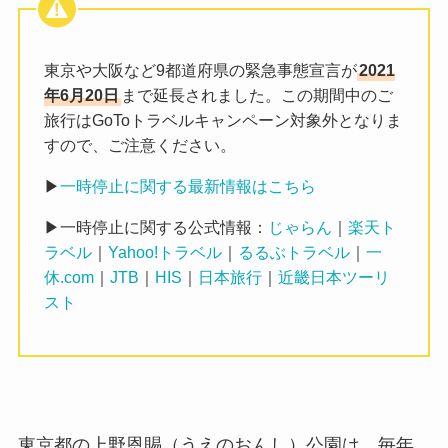
東京や大阪など9都道府県の緊急事態宣言が
2021
年6月20日
まで延長されました。この期間中のご
旅行はGoToトラベルキャンペーン対象外となりま
すので、ご注意ください。
▶
一時停止に関する最新情報はこちら
▶一時停止に関する公式情報：
じゃらん
｜
楽天ト
ラベル
｜
Yahoo!トラベル
｜
るるぶトラベル
｜
一
休.com
｜
JTB
｜
HIS
｜
日本旅行
｜
近畿日本ツーリ
スト
東京都の上野恩賜（うえのおんし）公園は、毎年