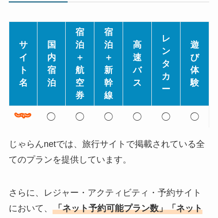
宿
宿
レ
サ
国
泊
泊
高
遊
ン
イ
内
＋
＋
速
び
タ
ト
宿
航
新
バ
体
カ
名
泊
空
幹
ス
験
ー
券
線
◯
◯
◯
◯
◯
◯
じゃらんnetでは、旅行サイトで掲載されている全
てのプランを提供しています。
さらに、レジャー・アクティビティ・予約サイト
において、
「ネット予約可能プラン数」「ネット