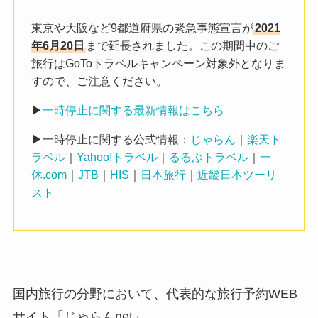
東京や大阪など9都道府県の緊急事態宣言が
2021
年6月20日
まで延長されました。この期間中のご
旅行はGoToトラベルキャンペーン対象外となりま
すので、ご注意ください。
▶
一時停止に関する最新情報はこちら
▶一時停止に関する公式情報：
じゃらん
｜
楽天ト
ラベル
｜
Yahoo!トラベル
｜
るるぶトラベル
｜
一
休.com
｜
JTB
｜
HIS
｜
日本旅行
｜
近畿日本ツーリ
スト
国内旅行の分野において、代表的な旅行予約WEB
サイト「じゃらんnet」